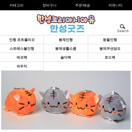
카테고리
장바구니
주문/배송
커뮤니티
인형 포트폴리오
봉제인형
동물인형
스트레스볼인형
봉제생활소품
봉제쿠션담요
에코백
숄더백
토드백
파우치