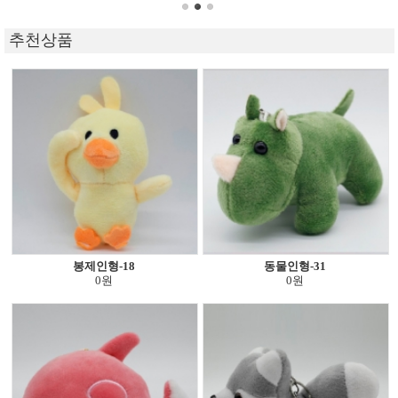
추천상품
봉제인형-18
동물인형-31
0원
0원