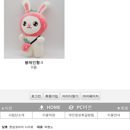
봉제인형-3
0원
로그인
회원가입
아이디찾기
마이페이지
이전
위로
사업단소개
이용약관
개인정보취급방침
이용안내
상호
: 한성코리아 시아유
대표
: 박현노