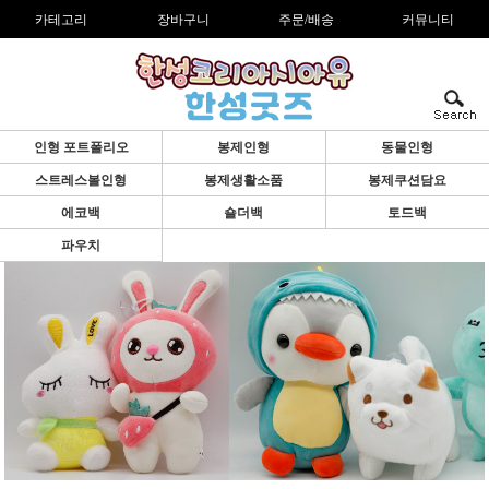
카테고리
장바구니
주문/배송
커뮤니티
인형 포트폴리오
봉제인형
동물인형
스트레스볼인형
봉제생활소품
봉제쿠션담요
에코백
숄더백
토드백
파우치