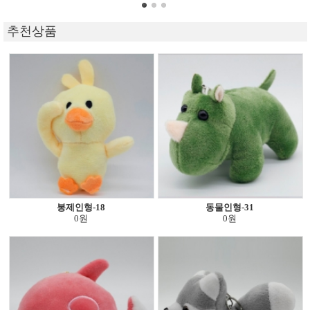
추천상품
봉제인형-18
동물인형-31
0원
0원