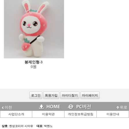
봉제인형-3
0원
로그인
회원가입
아이디찾기
마이페이지
이전
위로
사업단소개
이용약관
개인정보취급방침
이용안내
상호
: 한성코리아 시아유
대표
: 박현노