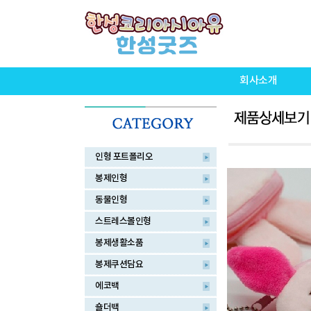
회사소개
인형 포트폴리오
봉제인형
동물인형
스트레스볼인형
봉제생활소품
봉제쿠션담요
에코백
숄더백