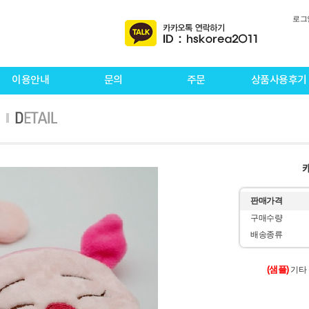
로그
이용안내
문의
주문
상품사용후기
판매가격
구매수량
배송종류
(샘플)
기타