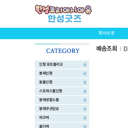
회사소개
인형 포트폴리오
봉제인형
동물인형
스트레스볼인형
봉제생활소품
봉제쿠션담요
에코백
숄더백