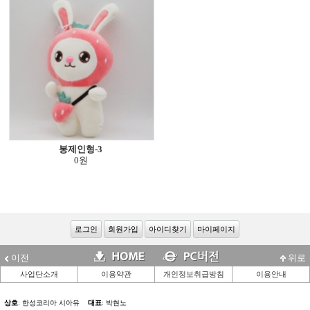
봉제인형-3
0원
로그인
회원가입
아이디찾기
마이페이지
이전
위로
사업단소개
이용약관
개인정보취급방침
이용안내
상호
: 한성코리아 시아유
대표
: 박현노