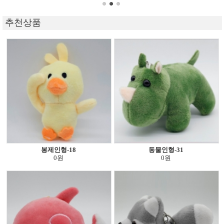
추천상품
봉제인형-18
동물인형-31
0원
0원