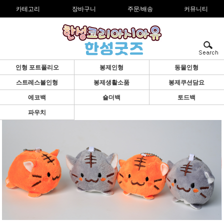
카테고리
장바구니
주문/배송
커뮤니티
인형 포트폴리오
봉제인형
동물인형
스트레스볼인형
봉제생활소품
봉제쿠션담요
에코백
숄더백
토드백
파우치