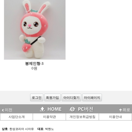
봉제인형-3
0원
로그인
회원가입
아이디찾기
마이페이지
이전
위로
사업단소개
이용약관
개인정보취급방침
이용안내
상호
: 한성코리아 시아유
대표
: 박현노