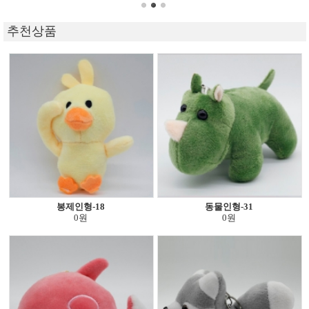
추천상품
봉제인형-18
동물인형-31
0원
0원