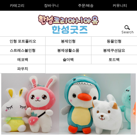
카테고리
장바구니
주문/배송
커뮤니티
인형 포트폴리오
봉제인형
동물인형
스트레스볼인형
봉제생활소품
봉제쿠션담요
에코백
숄더백
토드백
파우치