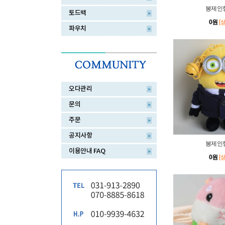
봉제인형
토드백
0원
[
파우치
오다관리
문의
주문
공지사항
봉제인형
이용안내 FAQ
0원
[