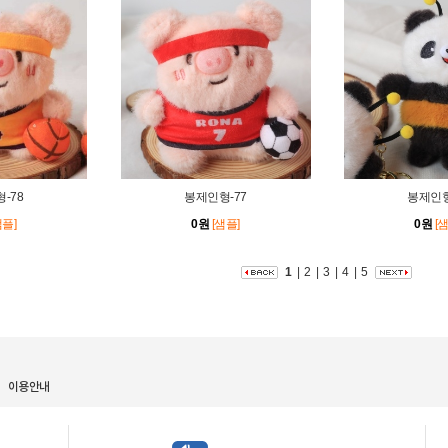
-78
봉제인형-77
봉제인형
샘플]
0원
[샘플]
0원
[
1
|
2
|
3
|
4
|
5
이용안내