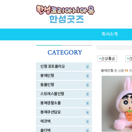
회사소개
인형 포트폴리오
ㆍ
봉제인형
총 상품
94
개
봉제인형
동물인형
스트레스볼인형
봉제생활소품
봉제쿠션담요
에코백
숄더백