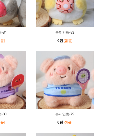
-84
봉제인형-83
샘플]
0원
[샘플]
-80
봉제인형-79
샘플]
0원
[샘플]