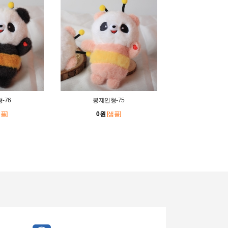
-76
봉제인형-75
샘플]
0원
[샘플]