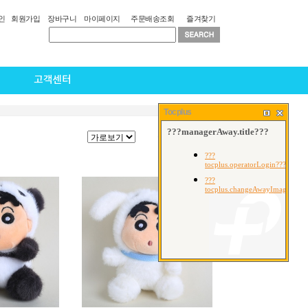
인
회원가입
장바구니
마이페이지
주문배송조회
즐겨찾기
고객센터
Home
>
봉제인형
Tocplus
진열