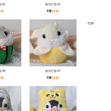
-92
봉제인형-91
샘플]
0원
[샘플]
-88
봉제인형-87
샘플]
0원
[샘플]