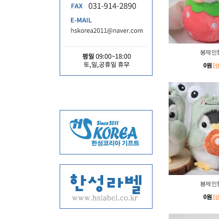
봉제인형
0원
[
봉제인형
0원
[