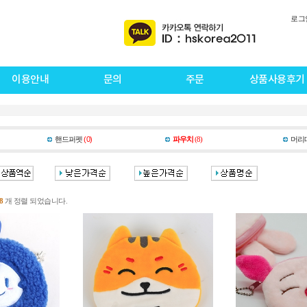
로그
이용안내
문의
주문
상품사용후기
핸드퍼펫
(0)
파우치
(8)
머리
8
개 정렬 되었습니다.