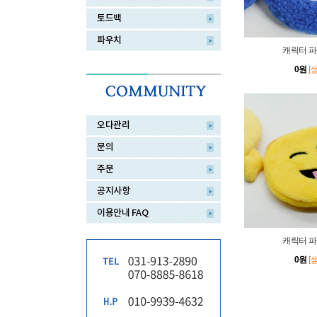
토드백
파우치
캐릭터 파
0원
[
오다관리
문의
주문
공지사항
이용안내 FAQ
캐릭터 파
0원
[