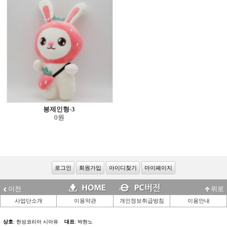
봉제인형-3
0원
로그인
회원가입
아이디찾기
마이페이지
이전
위로
사업단소개
이용약관
개인정보취급방침
이용안내
상호
: 한성코리아 시아유
대표
: 박현노