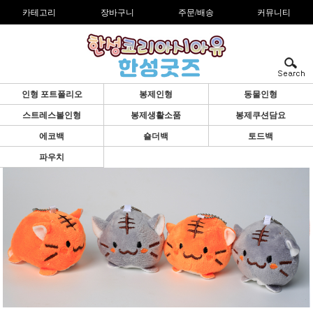
카테고리
장바구니
주문/배송
커뮤니티
인형 포트폴리오
봉제인형
동물인형
스트레스볼인형
봉제생활소품
봉제쿠션담요
에코백
숄더백
토드백
파우치