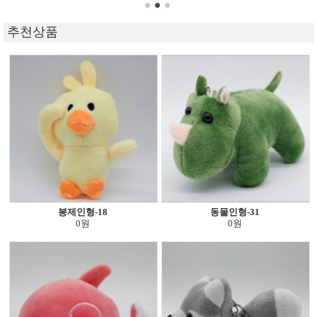
추천상품
봉제인형-18
동물인형-31
0원
0원