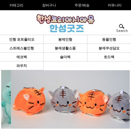
카테고리
장바구니
주문/배송
커뮤니티
인형 포트폴리오
봉제인형
동물인형
스트레스볼인형
봉제생활소품
봉제쿠션담요
에코백
숄더백
토드백
파우치