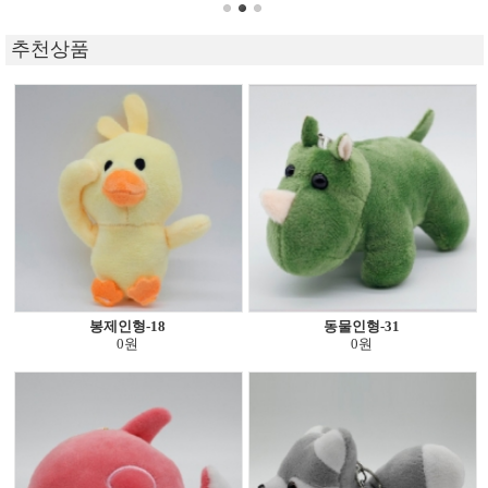
추천상품
봉제인형-18
동물인형-31
0원
0원