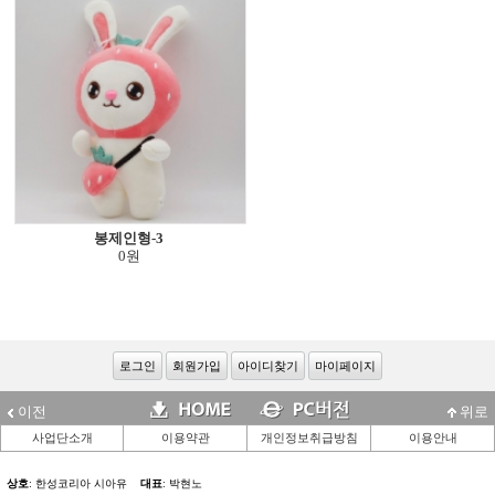
봉제인형-3
0원
로그인
회원가입
아이디찾기
마이페이지
이전
위로
사업단소개
이용약관
개인정보취급방침
이용안내
상호
: 한성코리아 시아유
대표
: 박현노